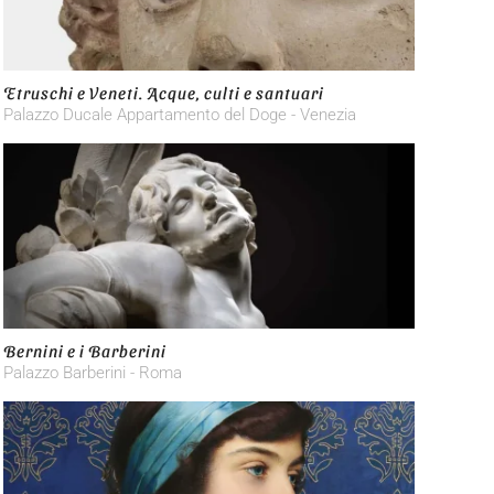
Etruschi e Veneti. Acque, culti e santuari
Palazzo Ducale Appartamento del Doge - Venezia
Bernini e i Barberini
Palazzo Barberini - Roma