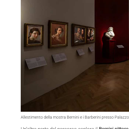
Allestimento della mostra Bernini e i Barberini presso Palazzo
Un’altra parte del percorso esplora il
Bernini pittore