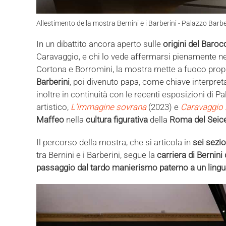
Allestimento della mostra Bernini e i Barberini - Palazzo Barbe
In un dibattito ancora aperto sulle
origini del Baroc
Caravaggio, e chi lo vede affermarsi pienamente neg
Cortona e Borromini, la mostra mette a fuoco prop
Barberini
, poi divenuto papa, come chiave interpretat
inoltre in continuità con le recenti esposizioni di P
artistico,
L’immagine sovrana
(2023) e
Caravaggio
Maffeo
nella
cultura figurativa
della
Roma del Seic
Il percorso della mostra, che si articola in
sei sezio
tra Bernini e i Barberini, segue la
carriera di Bernini
passaggio dal tardo manierismo paterno a un lingu