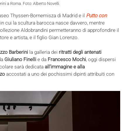
rini a Roma. Foto: Alberto Novelli.
seo Thyssen-Bornemisza di Madrid e il
Putto con
n cui la scultura barocca nasce davvero, mentre
collezione Aldobrandini permetteranno di approfondire il
ore e artista, e il figlio Gian Lorenzo.
azzo Barberini
la galleria dei
ritratti degli antenati
 da
Giuliano Finelli
e da
Francesco Mochi
, oggi dispersi
ticolare sarà dedicata
all’immagine e alla
nzo
accostati a uno dei pochissimi dipinti attribuiti con