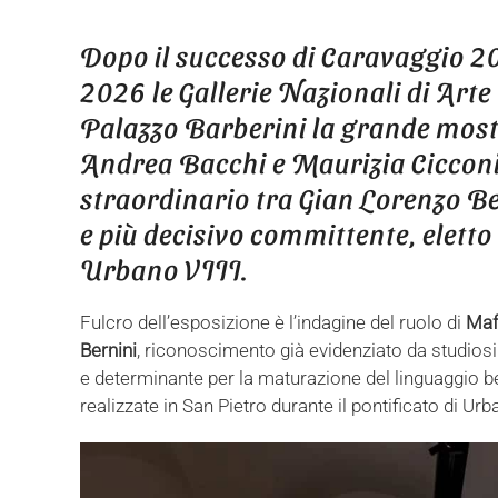
Share
Tweet
Share
Pin
S
Dopo il successo di Caravaggio 20
2026 le Gallerie Nazionali di Arte
Palazzo Barberini la grande mostr
Andrea Bacchi e Maurizia Cicconi
straordinario tra Gian Lorenzo B
e più decisivo committente, eletto
Urbano VIII.
Fulcro dell’esposizione è l’indagine del ruolo di
Maf
Bernini
, riconoscimento già evidenziato da studios
e determinante per la maturazione del linguaggio 
realizzate in San Pietro durante il pontificato di Urb