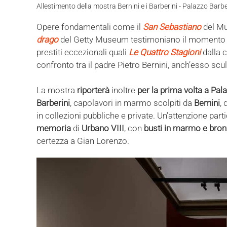
Allestimento della mostra Bernini e i Barberini - Palazzo Barbe
Opere fondamentali come il
San Sebastiano
del Mu
drago
del Getty Museum testimoniano il momento i
prestiti eccezionali quali
Le Quattro Stagioni
dalla 
confronto tra il padre Pietro Bernini, anch’esso scult
La mostra
riporterà
inoltre
per la prima volta a Pal
Barberini
, capolavori in marmo scolpiti da
Bernini
,
in collezioni pubbliche e private. Un’attenzione par
memoria
di
Urbano VIII
, con
busti in marmo e bro
certezza a Gian Lorenzo.