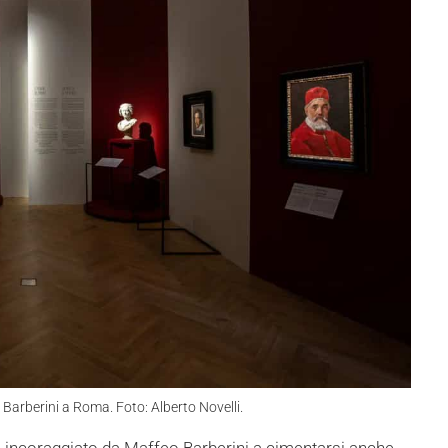
 Barberini a Roma. Foto: Alberto Novelli.
, incoraggiato da Maffeo Barberini a cimentarsi anche