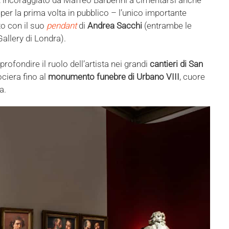
per la prima volta in pubblico – l’unico importante
to con il suo
pendant
di
Andrea Sacchi
(entrambe le
allery di Londra).
ofondire il ruolo dell’artista nei grandi
cantieri di San
ociera fino al
monumento funebre di Urbano VIII
, cuore
a.