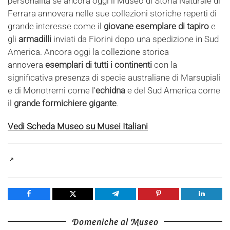
personalità se ancora oggi il Museo di Storia Naturale di
Ferrara annovera nelle sue collezioni storiche reperti di
grande interesse come il
giovane esemplare di tapiro
e
gli
armadilli
inviati da Fiorini dopo una spedizione in Sud
America. Ancora oggi la collezione storica
annovera
esemplari di tutti i continenti
con la
significativa presenza di specie australiane di Marsupiali
e di Monotremi come l'
echidna
e del Sud America come
il
grande formichiere gigante
.
Vedi Scheda Museo su Musei Italiani
Share
Tweet
Share
Pin
Share
Domeniche al Museo