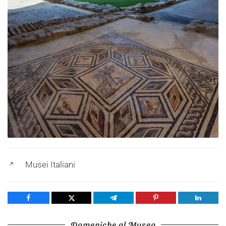
Musei Italiani
Share
Tweet
Share
Pin
Share
Domeniche al Museo