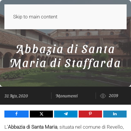
Skip to main content
Abbazia di Santa
Maria di Staffarda
2039
31 Ago, 2020
Monumenti
Share
Tweet
Share
Pin
Share
L’
Abbazia di Santa Maria
, situata nel comune di Revello,