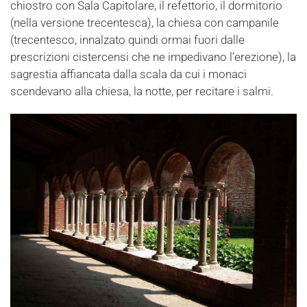
chiostro con Sala Capitolare, il refettorio, il dormitorio
(nella versione trecentesca), la chiesa con campanile
(trecentesco, innalzato quindi ormai fuori dalle
prescrizioni cistercensi che ne impedivano l’erezione), la
sagrestia affiancata dalla scala da cui i monaci
scendevano alla chiesa, la notte, per recitare i salmi.