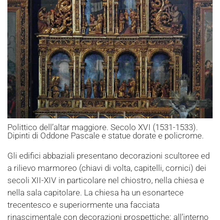
Polittico dell’altar maggiore. Secolo XVI (1531-1533).
Dipinti di Oddone Pascale e statue dorate e policrome.
Gli edifici abbaziali presentano decorazioni scultoree ed
a rilievo marmoreo (chiavi di volta, capitelli, cornici) dei
secoli XII-XIV in particolare nel chiostro, nella chiesa e
nella sala capitolare. La chiesa ha un esonartece
trecentesco e superiormente una facciata
rinascimentale con decorazioni prospettiche: all’interno